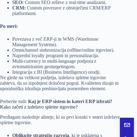
SEO:
Custom SEO rešitve z real-time analizami.
CRM:
Custom povezave z obstoječimi CRM/ERP
platformami.
Po meri:
Povezava z več ERP-ji in WMS (Warehouse
Management Systems).
Omnichannel sinhronizacija (offline/online trgovine).
Napredni loyalty programi in personalizacija.
Multi-currency in multi-language podpora z
avtomatiziranim geotargetingom.
Integracija z BI (Business Intelligence) orodji.
Ne glede na velikost podjetja, izdelava spletne trgovine
zahteva, da so izpolnjeni določeni pogoji. Kvaliteten dizajn in
uporabniška izkušnja predstavljata pomemben element.
Preberite tudi:
Kaj je ERP sistem in kateri ERP izbrati?
Kako začeti z izdelavo spletne trgovine?
Predlagam naslednje alineje, ki so prvi koraki v smeri izdelave
spletne trgovine.
Pošlj
Oblikujte strategijo razvoja
, ki je usklajena s