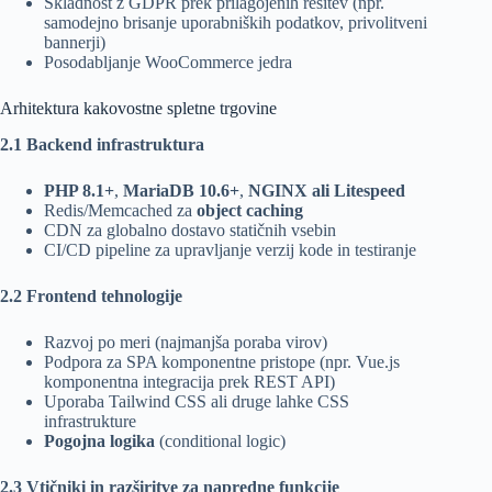
Skladnost z GDPR prek prilagojenih rešitev (npr.
samodejno brisanje uporabniških podatkov, privolitveni
bannerji)
Posodabljanje WooCommerce jedra
Arhitektura kakovostne spletne trgovine
2.1 Backend infrastruktura
PHP 8.1+
,
MariaDB 10.6+
,
NGINX ali Litespeed
Redis/Memcached za
object caching
CDN za globalno dostavo statičnih vsebin
CI/CD pipeline za upravljanje verzij kode in testiranje
2.2 Frontend tehnologije
Razvoj po meri (najmanjša poraba virov)
Podpora za SPA komponentne pristope (npr. Vue.js
komponentna integracija prek REST API)
Uporaba Tailwind CSS ali druge lahke CSS
infrastrukture
Pogojna logika
(conditional logic)
2.3 Vtičniki in razširitve za napredne funkcije