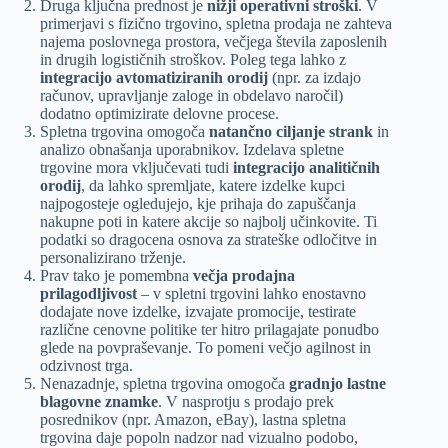
Druga ključna prednost je
nižji operativni stroški
. V
primerjavi s fizično trgovino, spletna prodaja ne zahteva
najema poslovnega prostora, večjega števila zaposlenih
in drugih logističnih stroškov. Poleg tega lahko z
integracijo avtomatiziranih orodij
(npr. za izdajo
računov, upravljanje zaloge in obdelavo naročil)
dodatno optimizirate delovne procese.
Spletna trgovina omogoča
natančno ciljanje strank
in
analizo obnašanja uporabnikov. Izdelava spletne
trgovine mora vključevati tudi
integracijo analitičnih
orodij
, da lahko spremljate, katere izdelke kupci
najpogosteje ogledujejo, kje prihaja do zapuščanja
nakupne poti in katere akcije so najbolj učinkovite. Ti
podatki so dragocena osnova za strateške odločitve in
personalizirano trženje.
Prav tako je pomembna
večja prodajna
prilagodljivost
– v spletni trgovini lahko enostavno
dodajate nove izdelke, izvajate promocije, testirate
različne cenovne politike ter hitro prilagajate ponudbo
glede na povpraševanje. To pomeni večjo agilnost in
odzivnost trga.
Nenazadnje, spletna trgovina omogoča
gradnjo lastne
blagovne znamke
. V nasprotju s prodajo prek
posrednikov (npr. Amazon, eBay), lastna spletna
trgovina daje popoln nadzor nad vizualno podobo,