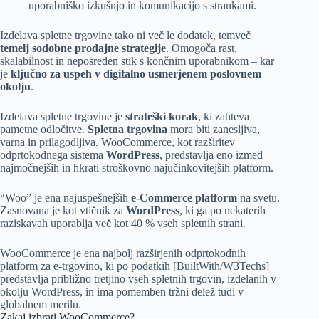
uporabniško izkušnjo in komunikacijo s strankami.
Izdelava spletne trgovine tako ni več le dodatek, temveč
temelj sodobne prodajne strategije
. Omogoča rast,
skalabilnost in neposreden stik s končnim uporabnikom – kar
je
ključno za uspeh v digitalno usmerjenem poslovnem
okolju
.
Izdelava spletne trgovine je
strateški korak
, ki zahteva
pametne odločitve.
Spletna trgovina
mora biti zanesljiva,
varna in prilagodljiva. WooCommerce, kot razširitev
odprtokodnega sistema
WordPress
, predstavlja eno izmed
najmočnejših in hkrati stroškovno najučinkovitejših platform.
“Woo” je ena najuspešnejših
e-Commerce platform
na svetu.
Zasnovana je kot vtičnik za
WordPress
, ki ga po nekaterih
raziskavah uporablja več kot 40 % vseh spletnih strani.
WooCommerce je ena najbolj razširjenih odprtokodnih
platform za e-trgovino, ki po podatkih [BuiltWith/W3Techs]
predstavlja približno tretjino vseh spletnih trgovin, izdelanih v
okolju WordPress, in ima pomemben tržni delež tudi v
globalnem merilu.
Zakaj izbrati WooCommerce?