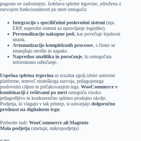
pogosto ne zadostujejo. Izdelava spletne trgovine, združena z
razvojem funkcionalnosti po meri omogoča:
Integracijo s specifičnimi poslovnimi sistemi
(npr.
ERP
, napredni sistemi za upravljanje logistike).
Personalizacijo nakupne poti
, kar povečuje lojalnost
strank.
Avtomatizacijo kompleksnih procesov
, s čimer se
zmanjšajo stroški in napake.
Napredno analitika in poročanje
, ki omogočata
informirano odločanje.
Uspešna spletna trgovina
ni rezultat zgolj izbire ustrezne
platforme, temveč strateškega razvoja, prilagojenega
poslovnim ciljem in pričakovanjem trga.
WooCommerce v
kombinaciji z rešitvami po meri
omogoča visoko
prilagodljivo in konkurenčno spletno prodajno okolje.
Podjetja, ki vlagajo v tak pristop, si ustvarjajo
dolgoročno
prednost na digitalnem trgu
.
Preberite tudi:
WooCommerce ali Magento
Mala podjetja
(startupi, mikropodjetja)