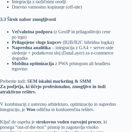
Integracija z različnimi orodji
Dnevno varnostno kopiranje (off-site)
3.3 Širok nabor zmogljivosti
Večvalutna podpora
(z GeoIP in prilagoditvijo cene
po trgu)
Prilagojene vloge kupcev
(B2B/B2C hibridna logika)
Napredna analitika
– integracija z GA4 + server-side
sledenje + podatkovni sloj (DataLayer) za e-commerce
dogodke
Mobilna optimizacija
z PWA pristopom ali headless
trgovino
Preberite tudi:
SEM iskalni marketing & SMM
Za podjetja, ki iščejo profesionalno, zmogljivo in tudi
atraktivno rešitev.
V kombinaciji z ustrezno arhitekturo, optimizacijo in napredno
integracijo, je
Woo
odlična in konkurenčna rešitev.
Ključ do uspeha je
strokovno voden razvojni proces
, ki
presega “out-of-the-box” pristop in zagotavlja visoko