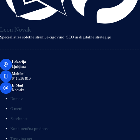
Leon Novak
Specialist za spletne strani, e‑trgovino, SEO in digitalne strategije
Lokacija
Ljubljana
Mobilni:
041 336 816
E-Mail
Kontakt
Domov
O meni
Zasebnost
Konkurenčna prednost
Trgovina.net