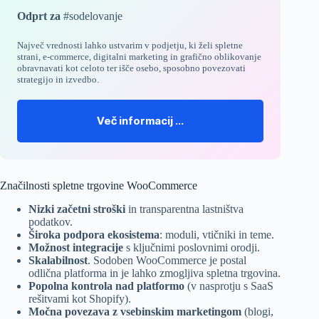
Odprt za
#sodelovanje
Največ vrednosti lahko ustvarim v podjetju, ki želi
spletne
strani
,
e-commerce
,
digitalni marketing
in
grafično oblikovanje
obravnavati kot celoto ter išče osebo, sposobno povezovati
strategijo in izvedbo.
Več informacij …
Značilnosti spletne trgovine WooCommerce
Nizki začetni stroški
in transparentna lastništva
podatkov.
Široka podpora ekosistema
: moduli, vtičniki in teme.
Možnost integracije
s ključnimi poslovnimi orodji.
Skalabilnost
. Sodoben WooCommerce je postal
odlična platforma in je lahko zmogljiva
spletna trgovina
.
Popolna kontrola nad platformo
(v nasprotju s SaaS
rešitvami kot Shopify).
Močna povezava z vsebinskim marketingom
(blogi,