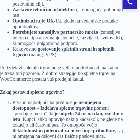
poslovnimi cilji,
Pokli
Zastavite tehnično arhitekturo
, ki omogoča prihodnjo
rast,
Optimizacirajte UX/UI
, glede na vedenjske podatke
uporabnikov,
Potrebujete zanesljivo partnersko mrežo
(zanesljiva
interna ekipa ali zunanje agencije, razvijalci, svetovalci),
ki omogoča dolgoročno podporo.
Kakovostno
gostovanje spletnih strani in spletnih
trgovin
(namig: VPS)
Pri izdelavi spletnih trgovine je veliko podrobnosti, na katere
je treba biti pozoren. Z dobro strategijo bo spletna trgovina
WooCommerce postala vaš prodajni kanal.
Zakaj postaviti spletno trgovino?
Prva in najbolj očitna prednost je
neomejena
dostopnost
–
Izdelava spletne trgovine
pomeni
“prodajno mesto”, ki je
odprto 24 ur na dan, vse dni v
letu
. Kupci lahko opravijo nakup kadarkoli, ne glede na
lokacijo ali časovni pas. To omogoča večjo
fleksibilnost in potencial za povečanje prihodkov
, saj
ni omejena na delovni čas fizične poslovalnice.