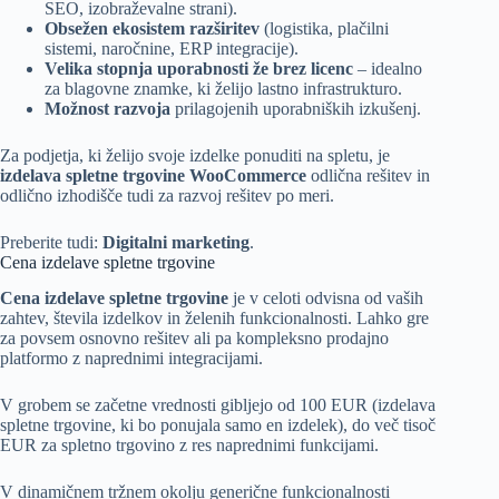
SEO
, izobraževalne strani).
Obsežen ekosistem razširitev
(logistika, plačilni
sistemi, naročnine, ERP integracije).
Velika stopnja uporabnosti že brez licenc
– idealno
za blagovne znamke, ki želijo lastno infrastrukturo.
Možnost razvoja
prilagojenih uporabniških izkušenj.
Za podjetja, ki želijo svoje izdelke ponuditi na spletu, je
izdelava spletne trgovine WooCommerce
odlična rešitev in
odlično izhodišče tudi za razvoj rešitev po meri.
Preberite tudi:
Digitalni marketing
.
Cena izdelave spletne trgovine
Cena izdelave spletne trgovine
je v celoti odvisna od vaših
zahtev, števila izdelkov in želenih funkcionalnosti. Lahko gre
za povsem osnovno rešitev ali pa kompleksno prodajno
platformo z naprednimi integracijami.
V grobem se začetne vrednosti gibljejo od 100 EUR (izdelava
spletne trgovine, ki bo ponujala samo en izdelek), do več tisoč
EUR za spletno trgovino z res naprednimi funkcijami.
V dinamičnem tržnem okolju generične funkcionalnosti