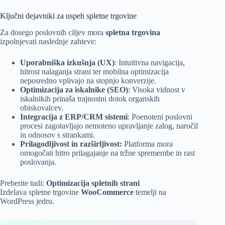
Ključni dejavniki za uspeh spletne trgovine
Za dosego poslovnih ciljev mora
spletna trgovina
izpolnjevati naslednje zahteve:
Uporabniška izkušnja (UX)
: Intuitivna navigacija,
hitrost nalaganja strani ter mobilna optimizacija
neposredno vplivajo na stopnjo konverzije.
Optimizacija za iskalnike (SEO)
: Visoka vidnost v
iskalnikih prinaša trajnostni dotok organskih
obiskovalcev.
Integracija z ERP
/CRM sistemi
: Poenoteni poslovni
procesi zagotavljajo nemoteno upravljanje zalog, naročil
in odnosov s strankami.
Prilagodljivost in razširljivost:
Platforma mora
omogočati hitro prilagajanje na tržne spremembe in rast
poslovanja.
Preberite tudi:
Optimizacija spletnih strani
Izdelava spletne trgovine
WooCommerce
temelji na
WordPress jedru.