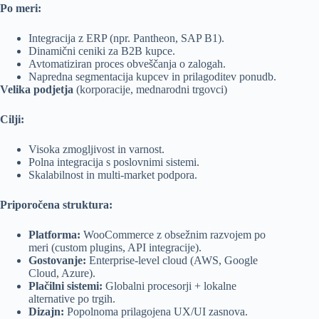
Po meri:
Integracija z ERP (npr. Pantheon, SAP B1).
Dinamični ceniki za B2B kupce.
Avtomatiziran proces obveščanja o zalogah.
Napredna segmentacija kupcev in prilagoditev ponudb.
Velika podjetja
(korporacije, mednarodni trgovci)
Cilji:
Visoka zmogljivost in varnost.
Polna integracija s poslovnimi sistemi.
Skalabilnost in multi-market podpora.
Priporočena struktura:
Platforma:
WooCommerce z obsežnim razvojem po
meri (custom plugins, API integracije).
Gostovanje:
Enterprise-level cloud (AWS, Google
Cloud, Azure).
Plačilni sistemi:
Globalni procesorji + lokalne
alternative po trgih.
Dizajn:
Popolnoma prilagojena UX/UI zasnova.