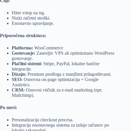
Cilji:
Hiter vstop na trg.
Nizki začetni stroški.
Enostavno upravljanje.
Priporočena struktura:
Platforma:
WooCommerce
Gostovanje:
Zanesljiv VPS ali optimizirano WordPress
gostovanje.
Plačilni sistemi:
Stripe, PayPal, lokalne bančne
integracije.
Dizajn:
Premium predloga z manjšimi prilagoditvami.
SEO:
Osnovna on-page optimizacija + Google
Analytics.
CRM:
Osnovni vtičnik za e-mail marketing (npr.
Mailchimp).
Po meri:
Personalizacija checkout procesa.
Integracija enostavnega sistema za izdajo računov po
lokalni zakonodaji.