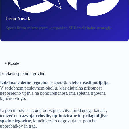
Leon Novak
Specialist za spletne strani, e‑trgovino, SEO in digitalne strategije
+
Kazalo
Izdelava spletne trgovine
Izdelava spletne trgovine
je strateški
steber rasti podjetja
.
V sodobnem poslovnem okolju, kjer digitalna prisotnost
neposredno vpliva na
konkurenčnost
, ima spletna trgovina
ključno vlogo.
Uspeh ni odvisen zgolj od vzpostavitve prodajnega kanala,
temveč od
razvoja celovite, optimizirane in prilagodljive
spletne trgovine
, ki učinkovito odgovarja na potrebe
uporabnikov in trga.