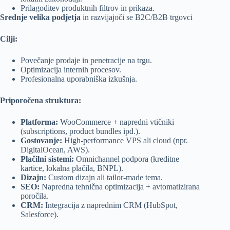
Prilagoditev produktnih filtrov in prikaza.
Srednje velika podjetja
in razvijajoči se B2C/B2B trgovci
Cilji:
Povečanje prodaje in penetracije na trgu.
Optimizacija internih procesov.
Profesionalna uporabniška izkušnja.
Priporočena struktura:
Platforma:
WooCommerce + napredni vtičniki
(subscriptions, product bundles ipd.).
Gostovanje:
High-performance VPS ali cloud (npr.
DigitalOcean, AWS).
Plačilni sistemi:
Omnichannel podpora (kreditne
kartice, lokalna plačila, BNPL).
Dizajn:
Custom dizajn ali tailor-made tema.
SEO:
Napredna tehnična optimizacija + avtomatizirana
poročila.
CRM:
Integracija z naprednim CRM (HubSpot,
Salesforce).