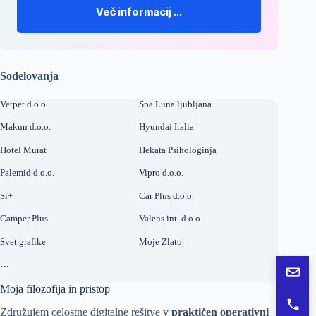
Več informacij …
Sodelovanja
Vetpet d.o.o.
Spa Luna ljubljana
Makun d.o.o.
Hyundai Italia
Hotel Murat
Hekata Psihologinja
Palemid d.o.o.
Vipro d.o.o.
Si+
Car Plus d.o.o.
Camper Plus
Valens int. d.o.o.
Svet grafike
Moje Zlato
…
Pošlj
Moja filozofija in pristop
Pokli
Združujem celostne digitalne rešitve v
praktičen operativni