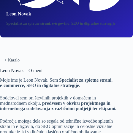
Leon Novak
Specialist za spletne strani, e‑trgovino, SEO in digitalne strategije
+
Kazalo
Leon Novak – O meni
Moje ime je Leon Novak. Sem
Specialist za spletne strani,
e‑commerce, SEO in digitalne strategije
.
Sodeloval sem pri številnih projektih v domačem in
mednarodnem okolju,
predvsem v okviru projektnega in
internetnega sodelovanja z različnimi podjetji ter ekipami.
Področja mojega dela so segala od
tehnične izvedbe spletnih
strani
in
e-trgovin
, do
SEO optimizacije
in celostne vizualne
produkcije, ki vključuje klasično
grafično oblikovanje
,