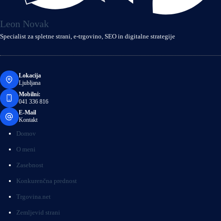
Leon Novak
Specialist za spletne strani, e‑trgovino, SEO in digitalne strategije
Lokacija
Ljubljana
Mobilni:
041 336 816
E-Mail
Kontakt
Domov
O meni
Zasebnost
Konkurenčna prednost
Trgovina.net
Zemljevid strani