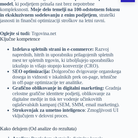
model
, ki podjetjem prinaša rast brez nepotrebne
kompleksnosti.
Moje delo temelji na 100-odstotnem fokusu
in ekskluzivnem sodelovanju z enim podjetjem
, strateški
jasnosti in finančni optimizaciji stroškov na letni ravni.
Oglejte si tudi:
Trgovina.net
Ključne kompetence
Izdelava spletnih strani
in
e-commerce
:
Razvoj
naprednih, hitrih in uporabniku prilagojenih spletnih
mest ter spletnih trgovin, ki izboljšujejo uporabniško
izkušnjo in višajo stopnjo konverzije (CRO).
SEO optimizacija
:
Dolgoročno dvigovanje organskega
dosega in vidnosti v iskalnikih prek on-page, tehnične
in off-page optimizacije ter analitike.
Grafično oblikovanje
in
digitalni marketing
:
Gradnja
celostne grafične identitete podjetij, oblikovanje za
digitalne medije in tisk ter vodenje učinkovitih
oglaševalskih kampanj (SEM, SMM,
email marketing
).
Strokovnjak za umetno inteligenco
: Zmogljivosti UI
vključujem v delovni proces.
Kako delujem (Od analize do rezultata)