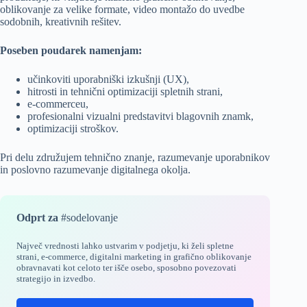
oblikovanje za velike formate, video montažo do uvedbe
sodobnih, kreativnih rešitev.
Poseben poudarek namenjam:
učinkoviti uporabniški izkušnji (UX),
hitrosti in tehnični
optimizaciji spletnih strani
,
e-commerceu,
profesionalni vizualni predstavitvi blagovnih znamk,
optimizaciji stroškov
.
Pri delu združujem tehnično znanje, razumevanje uporabnikov
in poslovno razumevanje digitalnega okolja.
Odprt za
#sodelovanje
Največ vrednosti lahko ustvarim v podjetju, ki želi
spletne
strani
,
e-commerce
,
digitalni marketing
in
grafično oblikovanje
obravnavati kot celoto ter išče osebo, sposobno povezovati
strategijo in izvedbo.