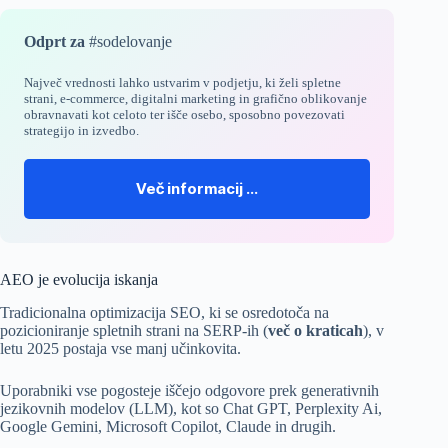
Odprt za
#sodelovanje
Največ vrednosti lahko ustvarim v podjetju, ki želi
spletne
strani
,
e-commerce
,
digitalni marketing
in
grafično oblikovanje
obravnavati kot celoto ter išče osebo, sposobno povezovati
strategijo in izvedbo.
Več informacij …
AEO je evolucija iskanja
Tradicionalna optimizacija SEO, ki se osredotoča na
pozicioniranje spletnih strani na SERP-ih (
več o kraticah
), v
letu 2025 postaja vse manj učinkovita.
Uporabniki vse pogosteje iščejo odgovore prek generativnih
jezikovnih modelov (LLM), kot so Chat GPT, Perplexity Ai,
Google Gemini,
Microsoft Copilot
, Claude in drugih.