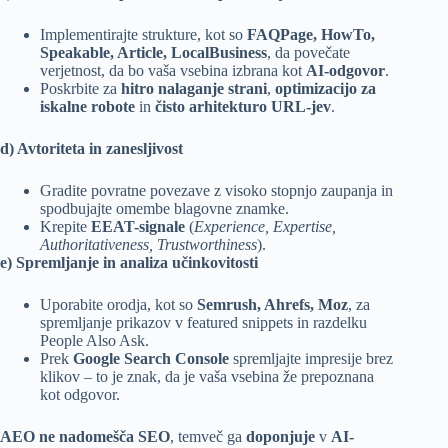
Implementirajte strukture, kot so
FAQPage, HowTo,
Speakable, Article, LocalBusiness
, da povečate
verjetnost, da bo vaša vsebina izbrana kot
AI-odgovor
.
Poskrbite za
hitro nalaganje strani
,
optimizacijo za
iskalne robote
in
čisto arhitekturo URL-jev
.
d) Avtoriteta in zanesljivost
Gradite povratne povezave z visoko stopnjo zaupanja in
spodbujajte omembe blagovne znamke.
Krepite
EEAT-signale
(
Experience, Expertise,
Authoritativeness, Trustworthiness
).
e) Spremljanje in analiza učinkovitosti
Uporabite orodja, kot so
Semrush
,
Ahrefs
, Moz
, za
spremljanje prikazov v featured snippets in razdelku
People Also Ask.
Prek
Google Search Console
spremljajte impresije brez
klikov – to je znak, da je vaša vsebina že prepoznana
kot odgovor.
AEO ne nadomešča SEO
, temveč ga
doponjuje
v
AI-