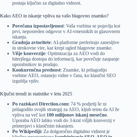
postaja ključno za digitalno vidnost.
Kako AEO in iskanje vpliva na vašo blagovno znamko?
Povečana izpostavljenost
: Vaša vsebina se pojavlja kot
prvi, neposreden odgovor v AI-vmesnikih in glasovnem
iskanju.
Gradnja avtoritete
: AI-platforme preferirajo zanesljive
in strokovne vire, kar krepi ugled blagovne znamke.
Višje konverzije
: Optimizacija za AEO vodi do
hitrejšega dostopa do informacij, kar povečuje zaupanje
uporabnikov in prodajo.
Konkurenčna prednost
: Znamke, ki prilagodijo
vsebine AEO, ostanejo vidne v času, ko klasični SEO
izgublja vpliv.
Ključni trendi in statistike v letu 2025
Po raziskavi Direction.com:
74 % podjetij še ni
prilagodilo svojih strategij za AEO, kljub temu da AI že
vpliva na več kot
100 milijonov iskanj mesečno
.
Uporaba AEO lahko vodi do 3-krat višjih konverzij v
primerjavi s klasičnim iskanjem.
Po Wikipediji:
Za dolgoročno digitalno vidnost je
ključno programirano
kombiniranje SEO, AEO in