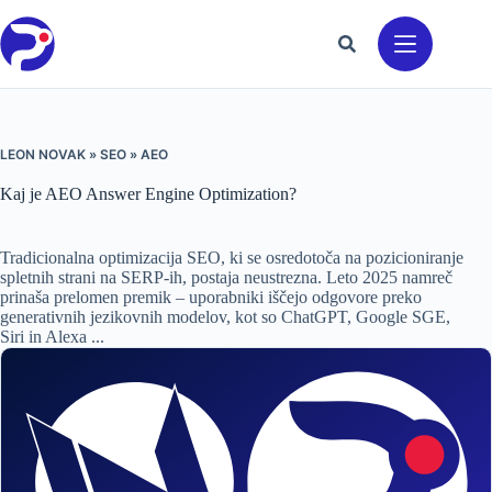
Preskoči
na
vsebino
LEON NOVAK
»
SEO
»
AEO
Kaj je AEO Answer Engine Optimization?
Tradicionalna optimizacija SEO, ki se osredotoča na pozicioniranje
spletnih strani na SERP-ih, postaja neustrezna. Leto 2025 namreč
prinaša prelomen premik – uporabniki iščejo odgovore preko
generativnih jezikovnih modelov, kot so ChatGPT, Google SGE,
Siri in Alexa ...