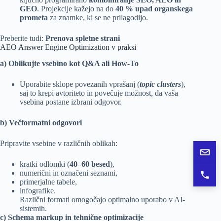
GEO
. Projekcije kažejo na do
40 % upad organskega
prometa
za znamke, ki se ne prilagodijo.
Preberite tudi:
Prenova spletne strani
AEO Answer Engine Optimization v praksi
a) Oblikujte vsebino kot Q&A ali How-To
Uporabite sklope povezanih vprašanj (
topic clusters
),
saj to krepi avtoriteto in povečuje možnost, da vaša
vsebina postane izbrani odgovor.
b) Večformatni odgovori
Pripravite vsebine v različnih oblikah:
Pošlj
kratki odlomki (
40–60 besed
),
numerični in označeni seznami,
Pokli
primerjalne tabele,
infografike.
Različni formati omogočajo optimalno uporabo v AI-
sistemih.
c) Schema markup in tehnične optimizacije