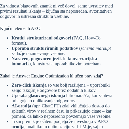
Za vidnost blagovnih znamk ni več dovolj samo uvrstitev med
prvimi rezultati iskanja – ključna sta neposreden, avtoritativen
odgovor in ustrezna struktura vsebine.
Ključni elementi AEO
Kratki, strukturirani odgovori
(FAQ, How-To
formati).
Uporaba strukturiranih podatkov
(
schema markup
)
za lažje razumevanje vsebine.
Naraven, pogovoren jezik
in
konverzacijska
intonacija
, ki ustrezata uporabnikovim potrebam.
Zakaj je Answer Engine Optimization ključen prav zdaj?
Zero-click iskanja
so vse bolj razširjena – uporabniki
želijo takojšnje odgovore brez dodatnih klikov.
Uporaba
glasovnega iskanja
hitro narašča, kar zahteva
prilagojeno oblikovanje odgovorov.
AI-orodja
(npr. ChatGPT) zdaj vključujejo dostop do
spletnih virov v realnem času in prikazujejo citate – kar
pomeni, da lahko neposredno povzemajo vaše vsebine.
Tržni premik je očiten: podjetja že investirajo v
AEO-
orodja
, analitiko in optimizacijo za LLM-je, saj to