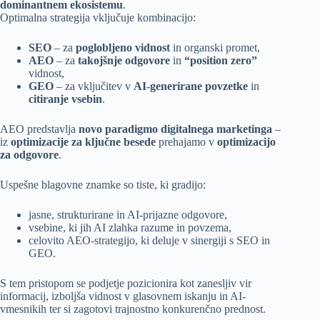
dominantnem ekosistemu
.
Optimalna strategija vključuje kombinacijo:
SEO
– za
poglobljeno vidnost
in organski promet,
AEO
– za
takojšnje odgovore
in
“position zero”
vidnost,
GEO
– za vključitev v
AI-generirane povzetke
in
citiranje vsebin
.
AEO predstavlja
novo paradigmo digitalnega marketinga
–
iz
optimizacije za ključne besede
prehajamo v
optimizacijo
za odgovore
.
Uspešne blagovne znamke so tiste, ki gradijo:
jasne, strukturirane in AI-prijazne odgovore,
vsebine, ki jih AI zlahka razume in povzema,
celovito AEO-strategijo, ki deluje v sinergiji s SEO in
GEO.
S tem pristopom se podjetje pozicionira kot zanesljiv vir
informacij, izboljša vidnost v glasovnem iskanju in AI-
vmesnikih ter si zagotovi trajnostno konkurenčno prednost.