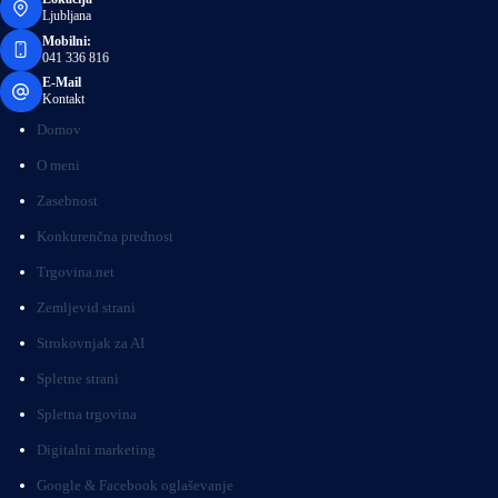
Ljubljana
Mobilni:
041 336 816
E-Mail
Kontakt
Domov
O meni
Zasebnost
Konkurenčna prednost
Trgovina.net
Zemljevid strani
Strokovnjak za AI
Spletne strani
Spletna trgovina
Digitalni marketing
Google & Facebook oglaševanje