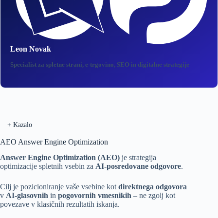
Leon Novak
Specialist za spletne strani, e‑trgovino, SEO in digitalne strategije
+
Kazalo
AEO Answer Engine Optimization
Answer Engine Optimization (AEO)
je strategija
optimizacije spletnih vsebin za
AI-posredovane odgovore
.
Cilj je pozicioniranje vaše vsebine kot
direktnega odgovora
v
AI-glasovnih
in
pogovornih vmesnikih
– ne zgolj kot
povezave v klasičnih rezultatih iskanja.