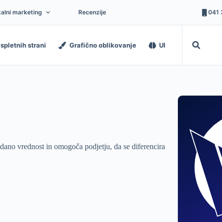
talni marketing
Recenzije
041 
spletnih strani
Grafično oblikovanje
UI
odano vrednost in omogoča podjetju, da se diferencira