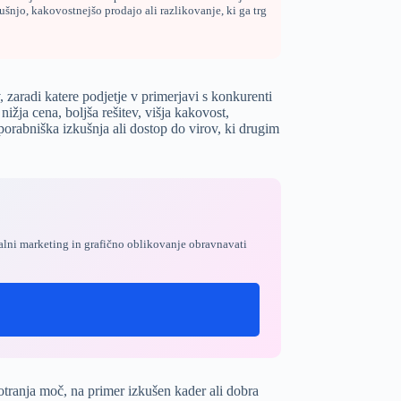
ušnjo, kakovostnejšo prodajo ali razlikovanje, ki ga trg
zaradi katere podjetje v primerjavi s konkurenti
ižja cena, boljša rešitev, višja kakovost,
porabniška izkušnja ali dostop do virov, ki drugim
alni marketing
in
grafično oblikovanje
obravnavati
otranja moč, na primer izkušen kader ali dobra