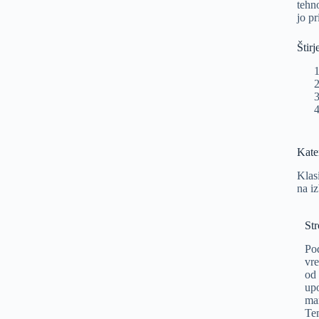
tehn
jo p
Štir
Kate
Klas
na i
St
Pod
vre
od
upo
mar
Tem