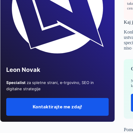
tak
cen
Kaj 
Konk
ustva
spec
niso
Leon Novak
N
Specialist
za spletne strani, e‑trgovino, SEO in
k
digitalne strategije
Kontaktirajte me zdaj!
Pome