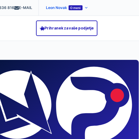
336 816
E-MAIL
Leon Novak
O meni
Prihranek za vaše podjetje