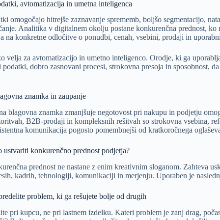
odatki, avtomatizacija in umetna inteligenca
tki omogočajo hitrejše zaznavanje sprememb, boljšo segmentacijo, nat
čanje.
Analitika v digitalnem okolju
postane konkurenčna prednost, ko n
va na konkretne odločitve o ponudbi, cenah, vsebini, prodaji in uporabni
o velja za avtomatizacijo in umetno inteligenco. Orodje, ki ga uporablja
ni podatki, dobro zasnovani procesi, strokovna presoja in sposobnost, da
.
lagovna znamka in zaupanje
a blagovna znamka zmanjšuje negotovost pri nakupu in podjetju omog
storitvah, B2B-prodaji in kompleksnih rešitvah so strokovna vsebina, ref
istentna komunikacija pogosto pomembnejši od kratkoročnega oglašev
 ustvariti konkurenčno prednost podjetja?
urenčna prednost ne nastane z enim kreativnim sloganom. Zahteva uskla
esih, kadrih, tehnologiji, komunikaciji in merjenju. Uporaben je nasledn
predelite problem, ki ga rešujete bolje od drugih
te pri kupcu, ne pri lastnem izdelku. Kateri problem je zanj drag, počas