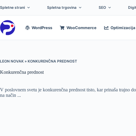
Preskoči
na
Spletne strani
Spletna trgovina
SEO
Digi
vsebino
WordPress
WooCommerce
Optimizacija 
LEON NOVAK
»
KONKURENČNA PREDNOST
Konkurenčna prednost
V poslovnem svetu je konkurenčna prednost tisto, kar prinaša trajno d
na način ...