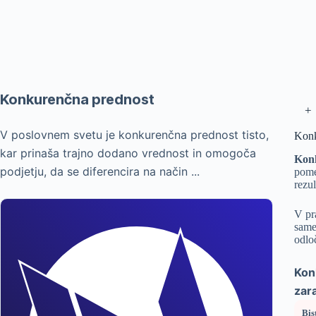
Konkurenčna prednost
+
V poslovnem svetu je konkurenčna prednost tisto,
Konk
kar prinaša trajno dodano vrednost in omogoča
Kon
podjetju, da se diferencira na način ...
pome
rezu
V pr
same
odloč
Kon
zar
Bis