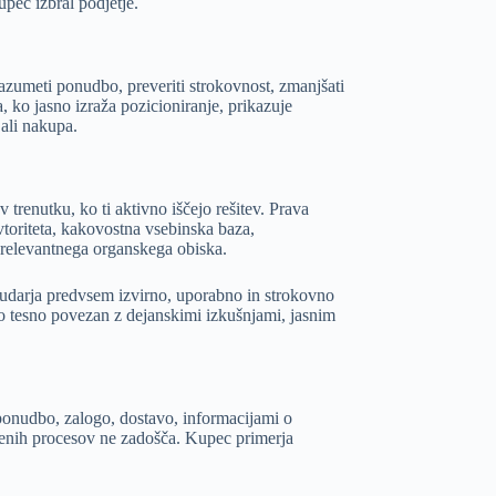
pec izbral podjetje.
azumeti ponudbo, preveriti strokovnost, zmanjšati
 ko jasno izraža pozicioniranje, prikazuje
ali nakupa.
trenutku, ko ti aktivno iščejo rešitev. Prava
vtoriteta, kakovostna vsebinska baza,
relevantnega organskega obiska.
poudarja predvsem izvirno, uporabno in strokovno
o tesno povezan z dejanskimi izkušnjami, jasnim
onudbo, zalogo, dostavo, informacijami o
jenih procesov ne zadošča. Kupec primerja