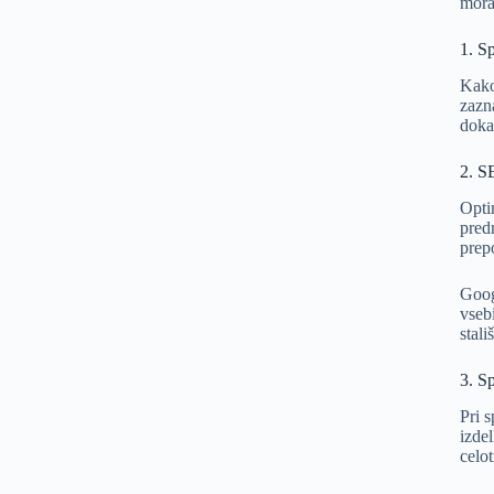
mora
1. Sp
Kak
zazn
doka
2. S
Optim
pred
prep
Goog
vseb
stal
3. S
Pri
s
izde
celo