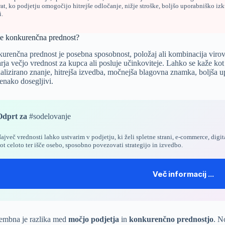
rat, ko podjetju omogočijo hitrejše odločanje, nižje stroške, boljšo uporabniško izk
i.
je konkurenčna prednost?
urenčna prednost je posebna sposobnost, položaj ali kombinacija virov, 
rja večjo vrednost za kupca ali posluje učinkoviteje. Lahko se kaže kot n
ializirano znanje, hitrejša izvedba, močnejša blagovna znamka, boljša u
 enako dosegljivi.
Odprt za
#sodelovanje
ajveč vrednosti lahko ustvarim v podjetju, ki želi
spletne strani
,
e-commerce
,
digit
ot celoto ter išče osebo, sposobno povezovati strategijo in izvedbo.
Več informacij …
mbna je razlika med
močjo podjetja
in
konkurenčno prednostjo
. N