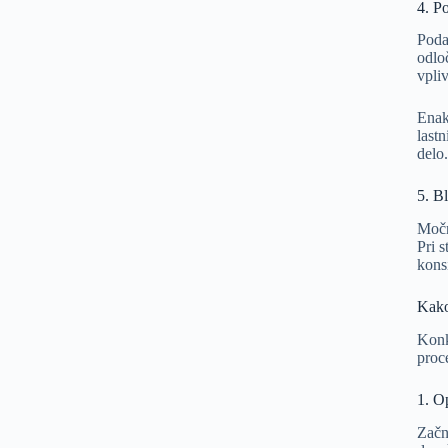
4. P
Poda
odlo
vpli
Enak
last
delo
5. B
Močn
Pri 
kons
Kako
Konk
proc
1. O
Začni