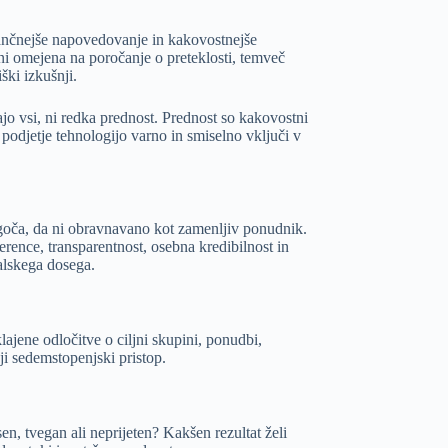
ančnejše napovedovanje in kakovostnejše
i omejena na poročanje o preteklosti, temveč
ški izkušnji.
jo vsi, ni redka prednost. Prednost so kakovostni
 podjetje tehnologijo varno in smiselno vključi v
oča, da ni obravnavano kot zamenljiv ponudnik.
erence, transparentnost, osebna kredibilnost in
alskega dosega.
jene odločitve o ciljni skupini, ponudbi,
ji sedemstopenjski pristop.
en, tvegan ali neprijeten? Kakšen rezultat želi