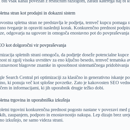
 biti vsak kanal povezan z resničnim razlogom, zaradi katerega naj bi ku
letna stran kot prodajni in dokazni sistem
ovostna
spletna stran
ne predstavlja le podjetja, temveč kupcu pomaga r
ano tveganje in opraviti naslednji korak. Konkurenčno prednost podpira,
ze, odgovarja na ugovore in omogoča enostavno pot do povpraševanja 
EO kot dolgoročni vir povpraševanja
izacija spletnih strani
omogoča, da podjetje doseže potencialne kupce v 
nost ni zgolj visoka uvrstitev za eno ključno besedo, temveč tematska a
oznavnost blagovne znamke in sposobnost sistematičnega pridobivanja 
le Search Central
pri optimizaciji za klasično in generativno iskanje 
ino, ki ponuja več kot splošne povzetke. Zato je kakovosten SEO vedn
iščem in informacijami, ki jih uporabnik drugje težko dobi.
pletna trgovina in uporabniška izkušnja
pletni trgovini
konkurenčna prednost pogosto nastane v povezavi med p
lkih, zaupanjem, podporo in enostavnostjo nakupa. Lep dizajn brez ure
tno izkušnjo, ne samo videza strani.