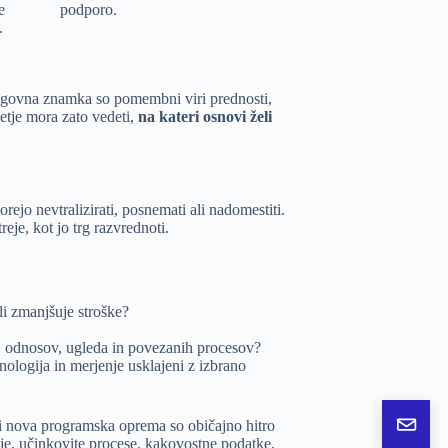
e
podporo.
.
 blagovna znamka so pomembni viri prednosti,
etje mora zato vedeti,
na kateri osnovi želi
rejo nevtralizirati, posnemati ali nadomestiti.
je, kot jo trg razvrednoti.
i zmanjšuje stroške?
ov, odnosov, ugleda in povezanih procesov?
nologija in merjenje usklajeni z izbrano
ali nova programska oprema so običajno hitro
Pošlji
nje, učinkovite procese, kakovostne podatke,