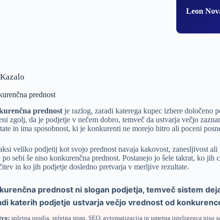
Leon Nov
Kazalo
urenčna prednost
kurenčna prednost
je razlog, zaradi katerega kupec izbere določeno po
ni zgolj, da je podjetje v nečem dobro, temveč da ustvarja večjo zazna
ltate in ima sposobnost, ki je konkurenti ne morejo hitro ali poceni posn
aksi veliko podjetij kot svojo prednost navaja kakovost, zanesljivost al
 po sebi še niso konkurenčna prednost. Postanejo jo šele takrat, ko jih
itev in ko jih podjetje dosledno pretvarja v merljive rezultate.
kurenčna prednost ni slogan podjetja, temveč sistem deja
adi katerih podjetje ustvarja večjo vrednost od konkurenc
tvo:
spletna orodja
, spletna stran,
SEO
, avtomatizacija in
umetna inteligenca
niso s