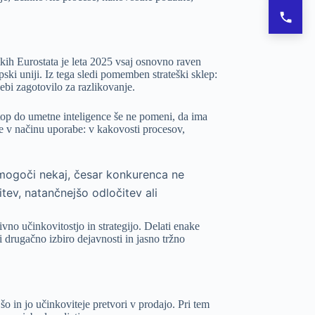
Poklič
tkih
Eurostata
je leta 2025 vsaj osnovno raven
pski uniji. Iz tega sledi pomemben strateški sklep:
ebi zagotovilo za razlikovanje.
stop do umetne inteligence še ne pomeni, da ima
e v načinu uporabe: v kakovosti procesov,
mogoči nekaj, česar konkurenca ne
tev, natančnejšo odločitev ali
vno učinkovitostjo in strategijo. Delati enake
 drugačno izbiro dejavnosti in jasno tržno
o in jo učinkoviteje pretvori v prodajo. Pri tem