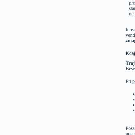
pro
sta
ne 
Inov
vend
zmag
Kdaj
Traj
Bese
Pri p
Posa
posn