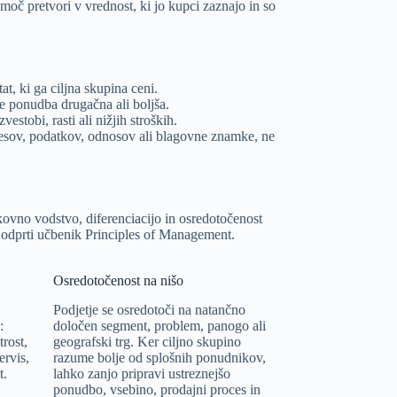
 moč pretvori v vrednost, ki jo kupci zaznajo in so
t, ki ga ciljna skupina ceni.
e ponudba drugačna ali boljša.
vestobi, rasti ali nižjih stroških.
esov, podatkov, odnosov ali blagovne znamke, ne
škovno vodstvo, diferenciacijo in osredotočenost
i odprti učbenik
Principles of Management
.
Osredotočenost na nišo
Podjetje se osredotoči na natančno
:
določen segment, problem, panogo ali
trost,
geografski trg. Ker ciljno skupino
ervis,
razume bolje od splošnih ponudnikov,
t.
lahko zanjo pripravi ustreznejšo
ponudbo, vsebino, prodajni proces in