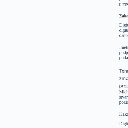
prep
Zaka
Digi
digit
osno
Imet
podj
poda
Teh
zmor
prep
Mich
stva
pozi
Kako
Digi