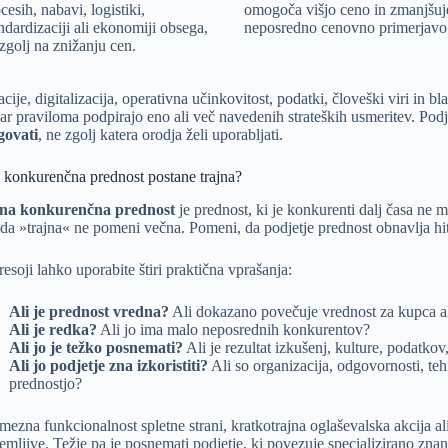
cesih, nabavi, logistiki,
omogoča višjo ceno in zmanjšuj
ndardizaciji ali ekonomiji obsega,
neposredno cenovno primerjavo
zgolj na znižanju cen.
acije, digitalizacija, operativna učinkovitost, podatki, človeški viri in
ar praviloma podpirajo eno ali več navedenih strateških usmeritev. Podj
ovati
, ne zgolj katera orodja želi uporabljati.
 konkurenčna prednost postane trajna?
na konkurenčna prednost
je prednost, ki je konkurenti dalj časa ne mo
da »trajna« ne pomeni večna. Pomeni, da podjetje prednost obnavlja hitre
resoji lahko uporabite štiri praktična vprašanja:
Ali je prednost vredna?
Ali dokazano povečuje vrednost za kupca al
Ali je redka?
Ali jo ima malo neposrednih konkurentov?
Ali jo je težko posnemati?
Ali je rezultat izkušenj, kulture, podatk
Ali jo podjetje zna izkoristiti?
Ali so organizacija, odgovornosti, teh
prednostjo?
mezna funkcionalnost spletne strani, kratkotrajna oglaševalska akcija 
emljive. Težje pa je posnemati podjetje, ki povezuje specializirano zna