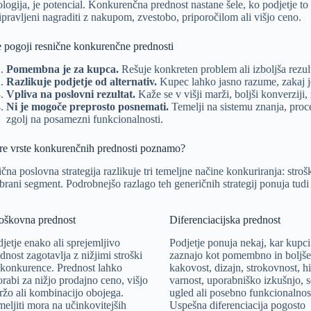
ologija, je potencial. Konkurenčna prednost nastane šele, ko podjetje to
ripravljeni nagraditi z nakupom, zvestobo, priporočilom ali višjo ceno.
je pogoji resnične konkurenčne prednosti
Pomembna je za kupca.
Rešuje konkreten problem ali izboljša rezulta
Razlikuje podjetje od alternativ.
Kupec lahko jasno razume, zakaj j
Vpliva na poslovni rezultat.
Kaže se v višji marži, boljši konverziji, z
Ni je mogoče preprosto posnemati.
Temelji na sistemu znanja, proc
zgolj na posamezni funkcionalnosti.
re vrste konkurenčnih prednosti poznamo?
ična poslovna strategija razlikuje tri temeljne načine konkuriranja: stro
zbrani segment. Podrobnejšo razlago teh generičnih strategij ponuja tud
roškovna prednost
Diferenciacijska prednost
jetje enako ali sprejemljivo
Podjetje ponuja nekaj, kar kupci
dnost zagotavlja z nižjimi stroški
zaznajo kot pomembno in boljše
 konkurence. Prednost lahko
kakovost, dizajn, strokovnost, hi
rabi za nižjo prodajno ceno, višjo
varnost, uporabniško izkušnjo, s
žo ali kombinacijo obojega.
ugled ali posebno funkcionalnos
eljiti mora na učinkovitejših
Uspešna diferenciacija pogosto