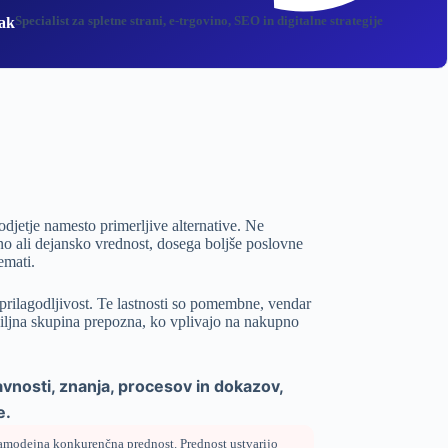
Specialist za spletne strani, e‑trgovino, SEO in digitalne strategije
ak
djetje namesto primerljive alternative. Ne
no ali dejansko vrednost, dosega boljše poslovne
emati.
i prilagodljivost. Te lastnosti so pomembne, vendar
 ciljna skupina prepozna, ko vplivajo na nakupno
vnosti, znanja, procesov in dokazov,
e.
amodejna konkurenčna prednost. Prednost ustvarijo