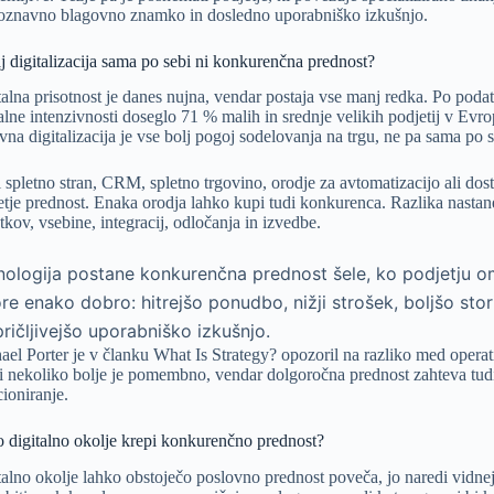
oznavno blagovno znamko in dosledno uporabniško izkušnjo.
j digitalizacija sama po sebi ni konkurenčna prednost?
talna prisotnost je danes nujna, vendar postaja vse manj redka. Po poda
alne intenzivnosti doseglo 71 % malih in srednje velikih podjetij v Evro
vna digitalizacija je vse bolj pogoj sodelovanja na trgu, ne pa sama po s
i spletno stran, CRM, spletno trgovino, orodje za avtomatizacijo ali do
etje prednost. Enaka orodja lahko kupi tudi konkurenca. Razlika nastan
tkov, vsebine, integracij, odločanja in izvedbe.
nologija postane konkurenčna prednost šele, ko podjetju o
e enako dobro: hitrejšo ponudbo, nižji strošek, boljšo stori
ričljivejšo uporabniško izkušnjo.
ael Porter je v članku
What Is Strategy?
opozoril na razliko med operati
ri nekoliko bolje je pomembno, vendar dolgoročna prednost zahteva tudi
cioniranje.
 digitalno okolje krepi konkurenčno prednost?
talno okolje lahko obstoječo poslovno prednost poveča, jo naredi vidnejš