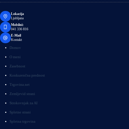
Lokacija
Ljubljana
Mobilni:
041 336 816
E-Mail
Kontakt
Domov
O meni
Zasebnost
Konkurenčna prednost
Trgovina.net
Zemljevid strani
Strokovnjak za AI
Spletne strani
Spletna trgovina