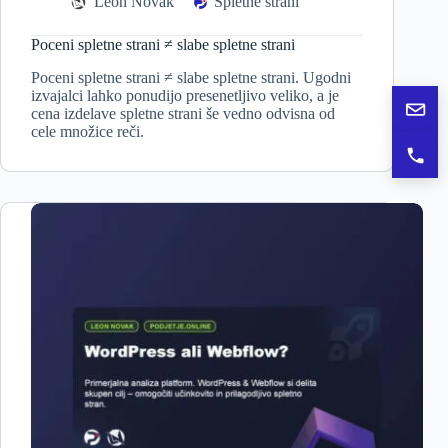
Leon Novak
Spletne strani
Poceni spletne strani ≠ slabe spletne strani
Poceni spletne strani ≠ slabe spletne strani. Ugodni
izvajalci lahko ponudijo presenetljivo veliko, a je
cena izdelave spletne strani še vedno odvisna od
Pošlj
cele množice reči.
Pokli