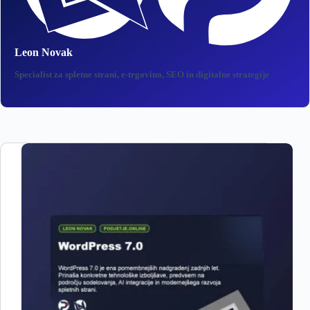
Leon Novak
Specialist za spletne strani, e‑trgovino, SEO in digitalne strategije