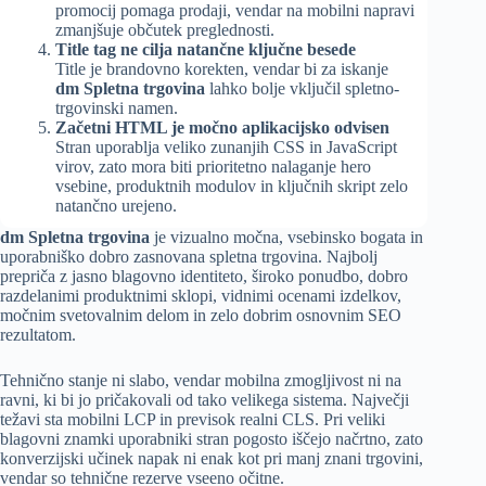
promocij pomaga prodaji, vendar na mobilni napravi
zmanjšuje občutek preglednosti.
Title tag ne cilja natančne ključne besede
Title je brandovno korekten, vendar bi za iskanje
dm Spletna trgovina
lahko bolje vključil spletno-
trgovinski namen.
Začetni HTML je močno aplikacijsko odvisen
Stran uporablja veliko zunanjih CSS in JavaScript
virov, zato mora biti prioritetno nalaganje hero
vsebine, produktnih modulov in ključnih skript zelo
natančno urejeno.
dm Spletna trgovina
je vizualno močna, vsebinsko bogata in
uporabniško dobro zasnovana spletna trgovina. Najbolj
prepriča z jasno blagovno identiteto, široko ponudbo, dobro
razdelanimi produktnimi sklopi, vidnimi ocenami izdelkov,
močnim svetovalnim delom in zelo dobrim osnovnim SEO
rezultatom.
Tehnično stanje ni slabo, vendar mobilna zmogljivost ni na
ravni, ki bi jo pričakovali od tako velikega sistema. Največji
težavi sta mobilni LCP in previsok realni CLS. Pri veliki
blagovni znamki uporabniki stran pogosto iščejo načrtno, zato
konverzijski učinek napak ni enak kot pri manj znani trgovini,
vendar so tehnične rezerve vseeno očitne.