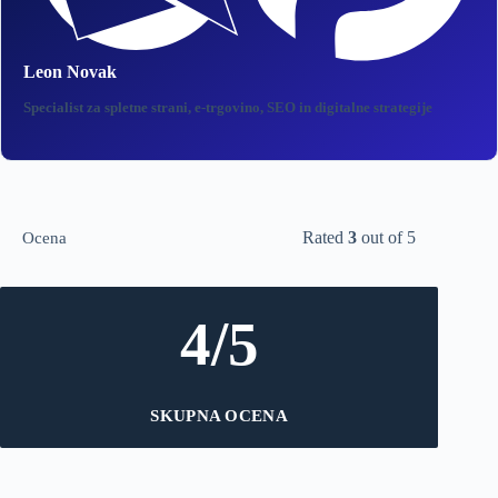
Leon Novak
Specialist za spletne strani, e‑trgovino, SEO in digitalne strategije
Rated
3
out of 5
Ocena
4/5
SKUPNA OCENA