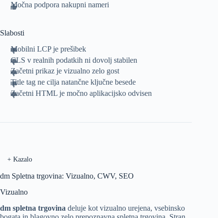
Močna podpora nakupni nameri
Slabosti
Mobilni LCP je prešibek
CLS v realnih podatkih ni dovolj stabilen
Začetni prikaz je vizualno zelo gost
Title tag ne cilja natančne ključne besede
Začetni HTML je močno aplikacijsko odvisen
+
Kazalo
dm Spletna trgovina: Vizualno, CWV, SEO
Vizualno
dm
spletna trgovina
deluje kot vizualno urejena, vsebinsko
bogata in blagovno zelo prepoznavna spletna trgovina. Stran