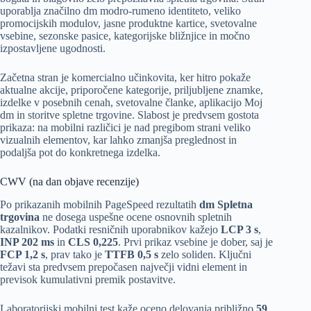
uporablja značilno dm modro-rumeno identiteto, veliko
promocijskih modulov, jasne produktne kartice, svetovalne
vsebine, sezonske pasice, kategorijske bližnjice in močno
izpostavljene ugodnosti.
Začetna stran je komercialno učinkovita, ker hitro pokaže
aktualne akcije, priporočene kategorije, priljubljene znamke,
izdelke v posebnih cenah, svetovalne članke, aplikacijo Moj
dm in storitve spletne trgovine. Slabost je predvsem gostota
prikaza: na mobilni različici je nad pregibom strani veliko
vizualnih elementov, kar lahko zmanjša preglednost in
podaljša pot do konkretnega izdelka.
CWV (na dan objave recenzije)
Po prikazanih mobilnih PageSpeed rezultatih
dm Spletna
trgovina
ne dosega uspešne ocene osnovnih spletnih
kazalnikov. Podatki resničnih uporabnikov kažejo
LCP 3 s
,
INP 202 ms
in
CLS 0,225
. Prvi prikaz vsebine je dober, saj je
FCP 1,2 s
, prav tako je
TTFB 0,5 s
zelo soliden. Ključni
težavi sta predvsem prepočasen največji vidni element in
previsok kumulativni premik postavitve.
Laboratorijski mobilni test kaže oceno delovanja približno
59
.