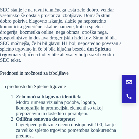
SEO stanje je na ravni tehničnega testa zelo dobro, vendar
vsebinsko še obstaja prostor za izboljšave. Domača stran
dobro pokriva blagovno iskanje, slabše pa neposredno
komunicira generične iskalne namene, kot so spletna
drogerija, kozmetika online, nega obraza, otroška nega,
gospodinjstvo in dostava drogerijskih izdelkov. Stran bi bila
SEO močnejša, če bi bil glavni H1 bolj neposredno povezan s
spletno trgovino in če bi bila ključna beseda
dm Spletna
trgovina
vključena tudi v title ali vsaj v bolj izrazit uvodni
SEO tekst.
Prednosti in možnosti za izboljšave
Pošlj
5 prednosti dm Spletne trgovine
Zelo močna blagovna identiteta
Pokli
Modro-rumena vizualna podoba, logotip,
ikonografija in promocijski elementi so takoj
prepoznavni in dosledno uporabljeni.
Odlična osnovna dostopnost
PageSpeed prikazuje oceno dostopnosti 100, kar je
za veliko spletno trgovino pomembna konkurenčna
prednost.