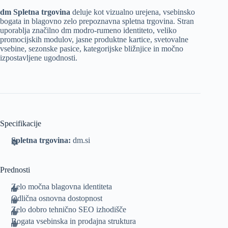
dm Spletna trgovina
deluje kot vizualno urejena, vsebinsko
bogata in blagovno zelo prepoznavna spletna trgovina. Stran
uporablja značilno dm modro-rumeno identiteto, veliko
promocijskih modulov, jasne produktne kartice, svetovalne
vsebine, sezonske pasice, kategorijske bližnjice in močno
izpostavljene ugodnosti.
Specifikacije
Spletna trgovina:
dm.si
Prednosti
Zelo močna blagovna identiteta
Odlična osnovna dostopnost
Zelo dobro tehnično SEO izhodišče
Bogata vsebinska in prodajna struktura