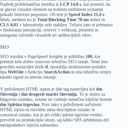
Najbolj problematična metrika je
LCP 14,0 s
, kar pomeni, da
se glavni vizualni element na testnem mobilnem scenariju
prikaže bistveno prepozno. Ob tem je
Speed Index 11,4 s
šibek, medtem ko je
Total Blocking Time 70 ms
dober in
CLS 0,01
v laboratoriju zelo stabilen. Težava zato ni primarno
v blokiranju interakcije, temveč v velikosti, prioriteti in
nalaganju začetnih vizualnih ter aplikacijskih virov.
SEO
SEO
rezultat v PageSpeed Insights je približno
100
, kar
pomeni zelo dobro osnovno tehnično SEO stanje. Stran ima
pravilno nastavljen jezik
sl
, uporablja strukturirane podatke
tipa
WebSite
s funkcijo
SearchAction
in ima tehnično urejen
iskalni signal za interno iskanje.
V priloženem HTML izpisu je title tag nastavljen kot
dm
Slovenija | dm drogerie markt Slovenija
. To je dobro za
blagovno znamko, vendar ne vsebuje natančne ključne besede
dm Spletna trgovina
. Prav tako v priloženem začetnem
HTML izpisu ni razvidne meta description oznake in
canonical oznake, kar je pri veliki spletni trgovini vredno
preveriti na produkcijski strani, saj lahko SPA arhitektura del
metapodatkov injicira naknadno.