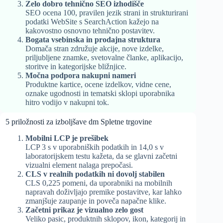
Zelo dobro tehnično SEO izhodišče
SEO ocena 100, pravilen jezik strani in strukturirani
podatki WebSite s SearchAction kažejo na
kakovostno osnovno tehnično postavitev.
Bogata vsebinska in prodajna struktura
Domača stran združuje akcije, nove izdelke,
priljubljene znamke, svetovalne članke, aplikacijo,
storitve in kategorijske bližnjice.
Močna podpora nakupni nameri
Produktne kartice, ocene izdelkov, vidne cene,
oznake ugodnosti in tematski sklopi uporabnika
hitro vodijo v nakupni tok.
5 priložnosti za izboljšave dm Spletne trgovine
Mobilni LCP je prešibek
LCP 3 s v uporabniških podatkih in 14,0 s v
laboratorijskem testu kažeta, da se glavni začetni
vizualni element nalaga prepočasi.
CLS v realnih podatkih ni dovolj stabilen
CLS 0,225 pomeni, da uporabniki na mobilnih
napravah doživljajo premike postavitve, kar lahko
zmanjšuje zaupanje in poveča napačne klike.
Začetni prikaz je vizualno zelo gost
Veliko pasic, produktnih sklopov, ikon, kategorij in