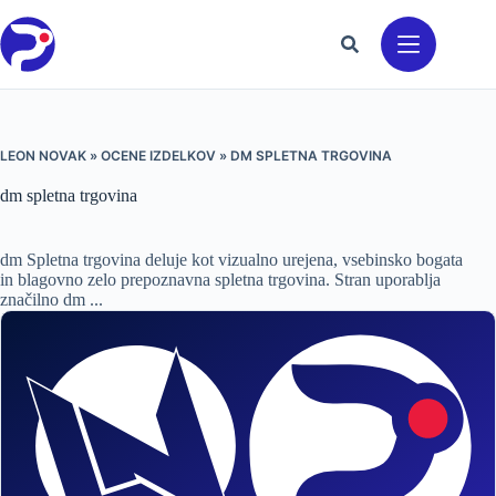
Preskoči
na
vsebino
LEON NOVAK
»
OCENE IZDELKOV
»
DM SPLETNA TRGOVINA
dm spletna trgovina
dm Spletna trgovina deluje kot vizualno urejena, vsebinsko bogata
in blagovno zelo prepoznavna spletna trgovina. Stran uporablja
značilno dm ...